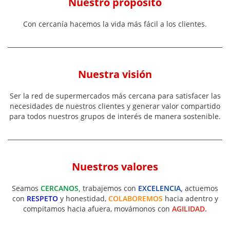
Nuestro propósito
Con
cercanía
hacemos
la
vida
más
fácil
a
los
clientes.
Nuestra visión
Ser
la
red
de
supermercados
más
cercana
para
satisfacer
las
necesidades
de
nuestros
clientes
y
generar
valor
compartido
para
todos
nuestros
grupos
de
interés
de
manera
sostenible.
Nuestros valores
Seamos
CERCANOS,
trabajemos
con
EXCELENCIA,
actuemos
con
RESPETO
y
honestidad,
COLABOREMOS
hacia
adentro
y
compitamos
hacia
afuera,
movámonos
con
AGILIDAD.