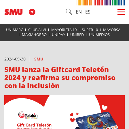
EN
ES
UNIMARC
CLUB ALVI
MAYORISTA 10
SUPER 10
MAYORSA
MAXIAHORRO
UNIPAY
UNIRED
UNIMEDIOS
2024-09-30
SMU
SMU lanza la Giftcard Teletón
2024 y reafirma su compromiso
con la inclusión