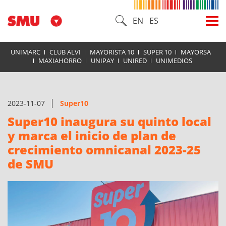
EN
ES
UNIMARC
CLUB ALVI
MAYORISTA 10
SUPER 10
MAYORSA
MAXIAHORRO
UNIPAY
UNIRED
UNIMEDIOS
2023-11-07
Super10
Super10 inaugura su quinto local
y marca el inicio de plan de
crecimiento omnicanal 2023-25
de SMU